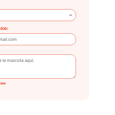
ico:
cota.