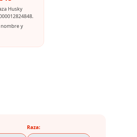
raza Husky
90000012824848.
u nombre y
Raza: