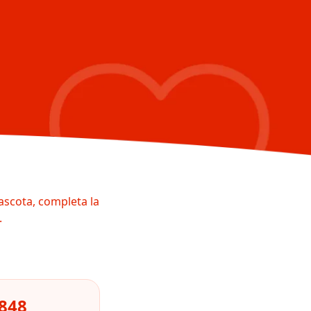
ascota, completa la
.
4848