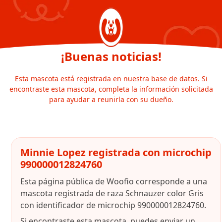
¡Buenas noticias!
Esta mascota está registrada en nuestra base de datos. Si
encontraste esta mascota, completa la información solicitada
para ayudar a reunirla con su dueño.
Minnie Lopez registrada con microchip
990000012824760
Esta página pública de Woofio corresponde a una
mascota registrada de raza Schnauzer color Gris
con identificador de microchip 990000012824760.
Si encontraste esta mascota, puedes enviar un