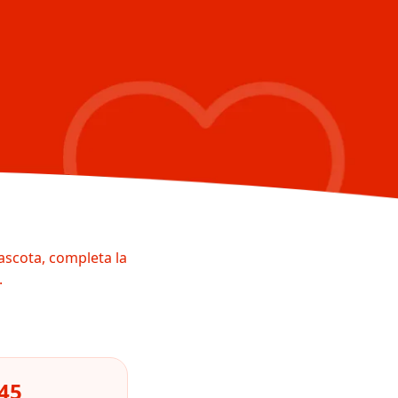
ascota, completa la
.
45