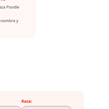
aza Poodle
u nombre y
Raza: