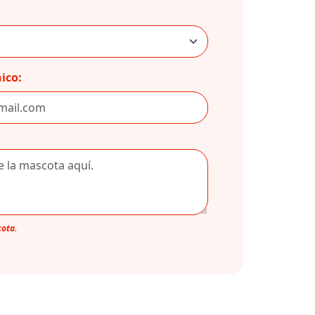
ico:
cota.