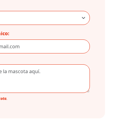
ico:
cota.