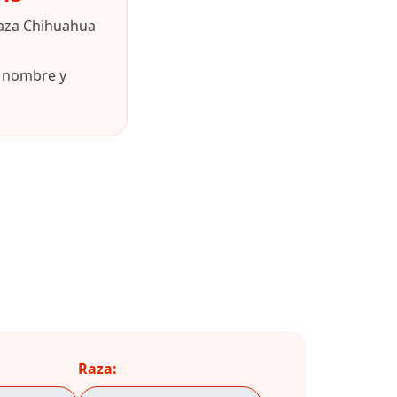
raza Chihuahua
u nombre y
Raza: