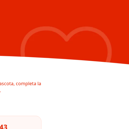
ascota, completa la
.
543