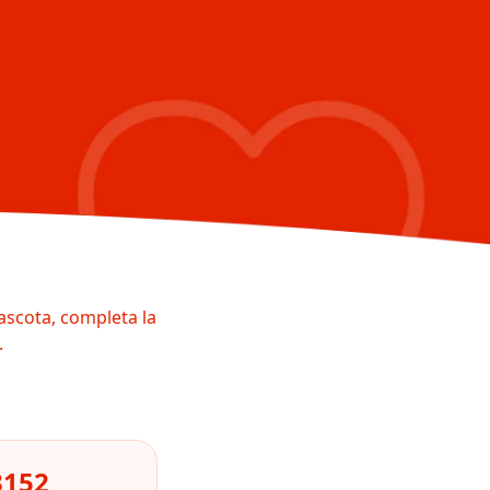
ascota, completa la
.
3152