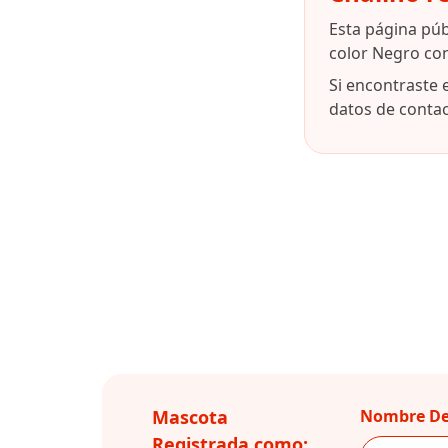
Esta página pú
color Negro co
Si encontraste 
datos de contact
Mascota
Nombre De
Registrada como: