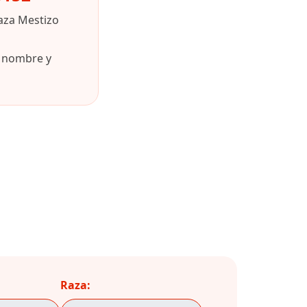
aza Mestizo
u nombre y
Raza: