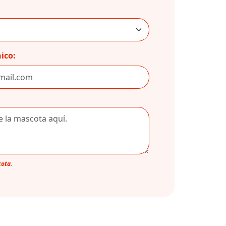
ico:
cota.