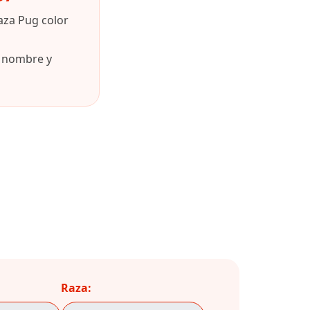
aza Pug color
u nombre y
Raza: