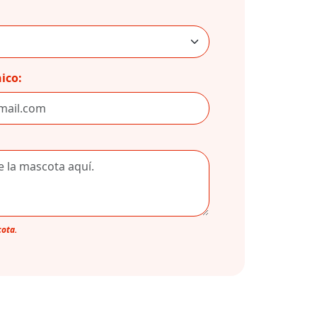
ico:
cota.