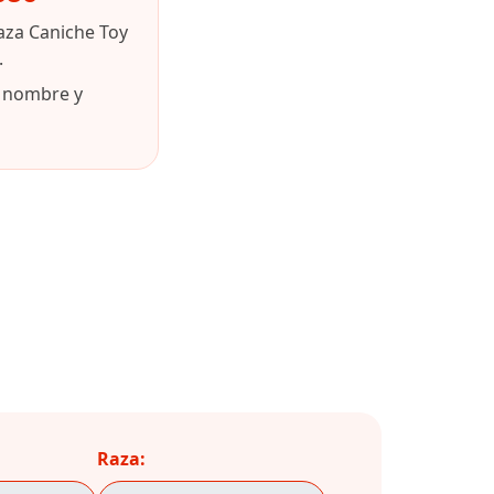
aza Caniche Toy
.
u nombre y
Raza: