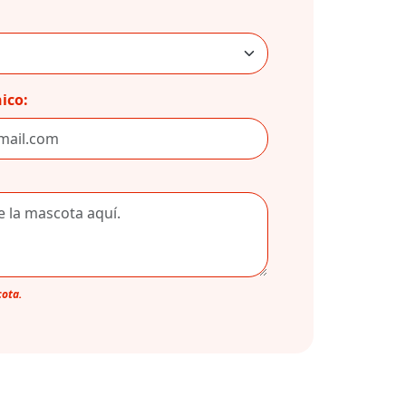
ico:
cota.