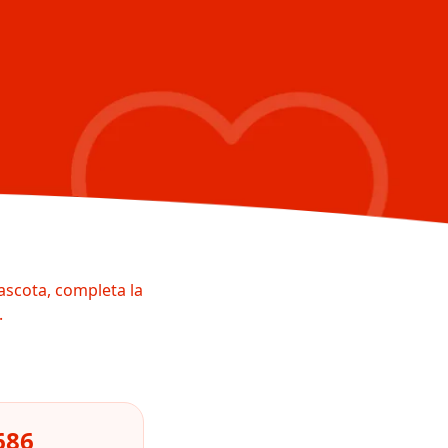
ascota, completa la
.
686