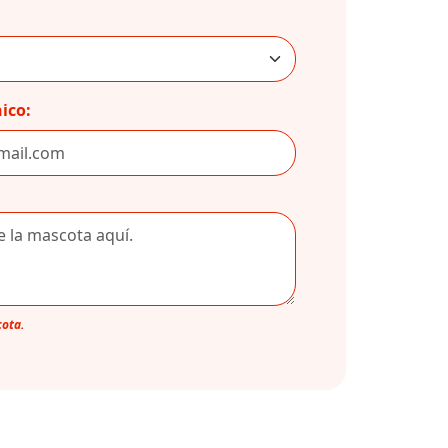
ico:
cota.