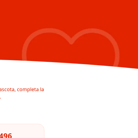
ascota, completa la
.
0496