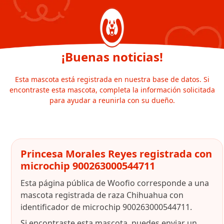
¡Buenas noticias!
Esta mascota está registrada en nuestra base de datos. Si
encontraste esta mascota, completa la información solicitada
para ayudar a reunirla con su dueño.
Princesa Morales Reyes registrada con
microchip 900263000544711
Esta página pública de Woofio corresponde a una
mascota registrada de raza Chihuahua con
identificador de microchip 900263000544711.
Si encontraste esta mascota, puedes enviar un