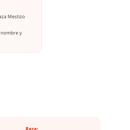
aza Mestizo
u nombre y
Raza: