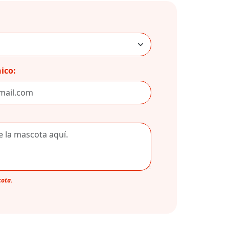
ico:
cota.