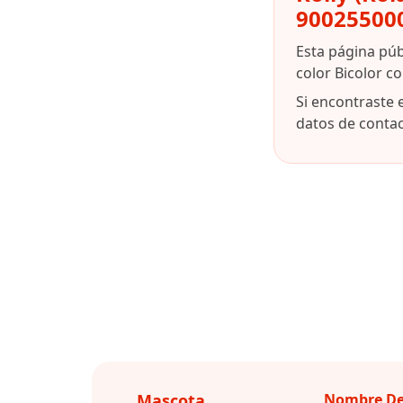
90025500
Esta página pú
color Bicolor c
Si encontraste 
datos de contact
Mascota
Nombre De