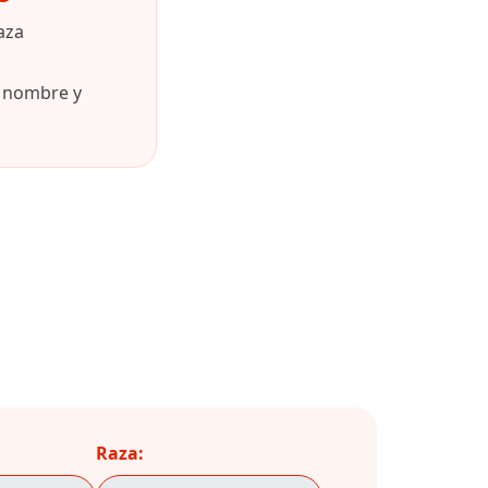
aza
u nombre y
Raza: