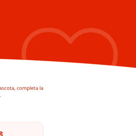
ascota, completa la
.
8