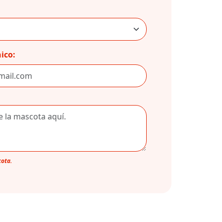
ico:
cota.