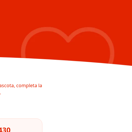
ascota, completa la
.
430