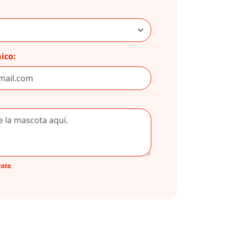
ico:
cota.