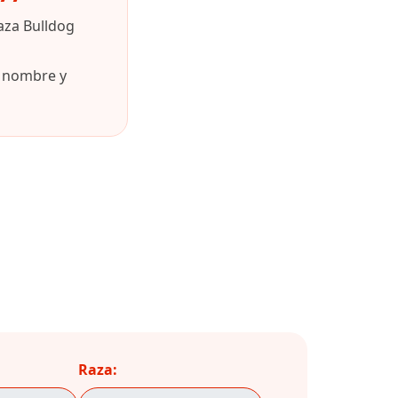
aza Bulldog
u nombre y
Raza: