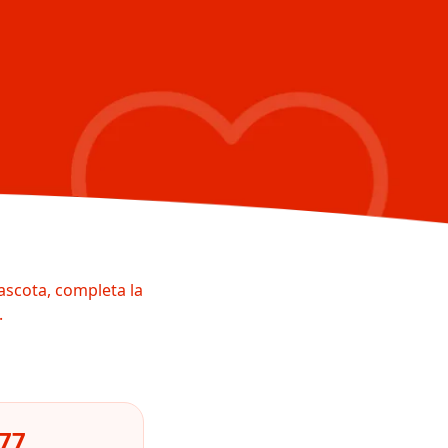
ascota, completa la
.
477