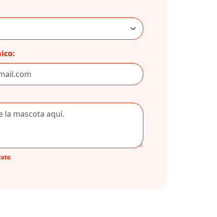
ico:
cota.